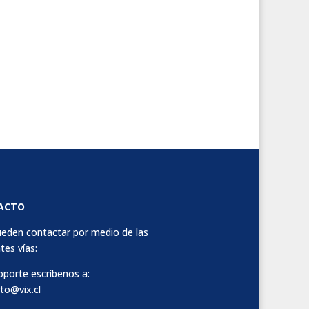
ACTO
eden contactar por medio de las
tes vías:
oporte escríbenos a:
to@vix.cl