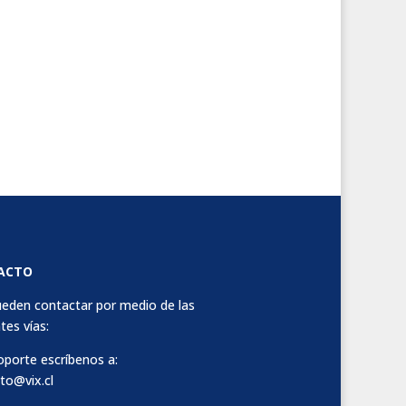
ACTO
eden contactar por medio de las
tes vías:
oporte escríbenos a:
to@vix.cl