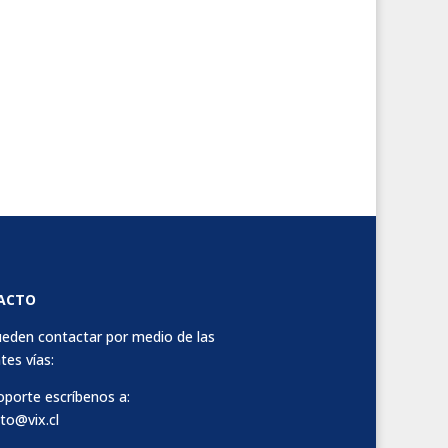
ACTO
eden contactar por medio de las
tes vías:
oporte escríbenos a:
to@vix.cl