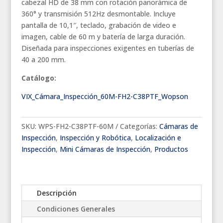
cabezal HD de 38 mm con rotación panorámica de
Tuberías
360° y transmisión 512Hz desmontable. Incluye
y
pantalla de 10,1″, teclado, grabación de video e
Transmisor
imagen, cable de 60 m y batería de larga duración.
512Hz
Diseñada para inspecciones exigentes en tuberías de
cantidad
40 a 200 mm.
Catálogo:
VIX_Cámara_Inspección_60M-FH2-C38PTF_Wopson
SKU:
WPS-FH2-C38PTF-60M
Categorías:
Cámaras de
Inspección
,
Inspección y Robótica
,
Localización e
Inspección
,
Mini Cámaras de Inspección
,
Productos
Descripción
Condiciones Generales