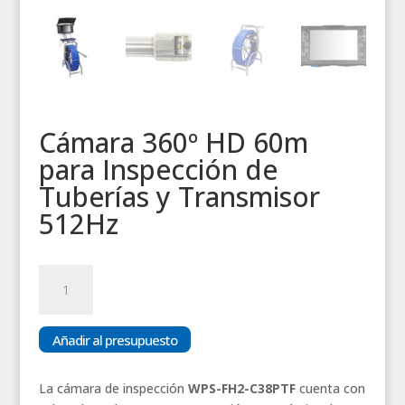
Cámara 360º HD 60m
para Inspección de
Tuberías y Transmisor
512Hz
Cámara
360º
HD
60m
Añadir al presupuesto
para
Inspección
La cámara de inspección
WPS-FH2-C38PTF
cuenta con
de