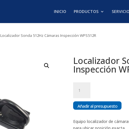
INICIO
PRODUCTOS
SERVICI
 Localizador Sonda 512Hz Cámaras Inspección WPS512R
Localizador 
Inspección W
Localizador
Sonda
512Hz
Cámaras
Añadir al presupuesto
Inspección
WPS512R
Equipo localizador de cámara
cantidad
para ubicar posición exacta.