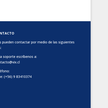
NTACTO
 pueden contactar por medio de las siguientes
:
a soporte escríbenos a:
tacto@vix.cl
éfono:
le: (+56) 9 83410374