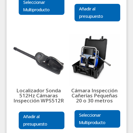
Seleccionar
Añadir al
Multiproducto
presupuesto
Localizador Sonda
Cámara Inspección
512Hz Cámaras
Cañerías Pequeñas
Inspección WPS512R
20 o 30 metros
Seleccionar
Añadir al
Multiproducto
presupuesto