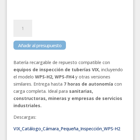
Batería
de
Repuesto
para
Añadir al presupuesto
Cámaras
de
Batería recargable de repuesto compatible con
Inspección
equipos de inspección de tuberías VIX
, incluyendo
WPS
el modelo
WPS-H2, WPS-FH4
y otras versiones
cantidad
similares. Entrega hasta
7 horas de autonomía
con
carga completa. Ideal para
sanitarias,
constructoras, mineras y empresas de servicios
industriales.
Descargas:
VIX_Catálogo_Cámara_Pequeña_Inspección_WPS-H2