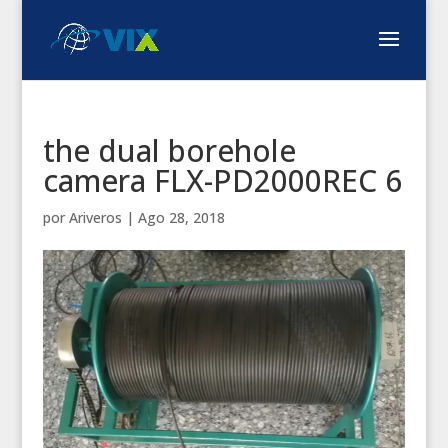
the dual borehole
camera FLX-PD2000REC 6
por
Ariveros
|
Ago 28, 2018