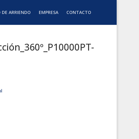
O DE ARRIENDO
EMPRESA
CONTACTO
cción_360º_P10000PT-
l