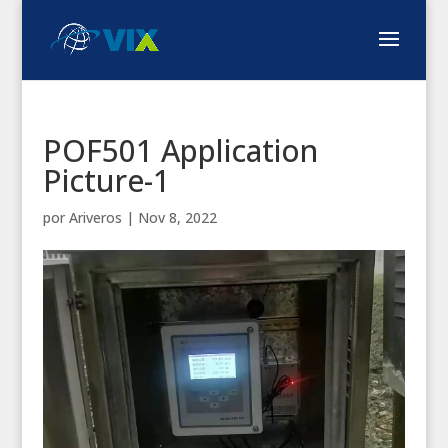
POF501 Application
Picture-1
por
Ariveros
|
Nov 8, 2022