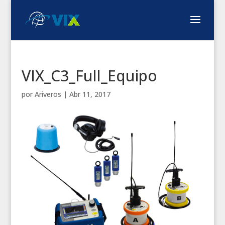
VIX_C3_Full_Equipo
por
Ariveros
|
Abr 11, 2017