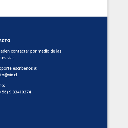
ACTO
eden contactar por medio de las
tes vías:
oporte escríbenos a:
to@vix.cl
no:
 (+56) 9 83410374