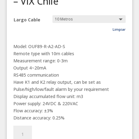
– VIX Chile
Largo Cable
Limpiar
Model: OUF89-R-A2-AD-S
Remote type with 10m cables
Measurement range: 0-3m
Output 4~20mA
RS485 communication
Have K1 and K2 relay output, can be set as
Pulse/high/low/fault alarm by your requirement
Display accumulated flow unit: m3
Power supply: 24VDC & 220VAC
Flow accuracy: ±3%
Distance accuracy: 0.25%
Caudalímetro
Canal