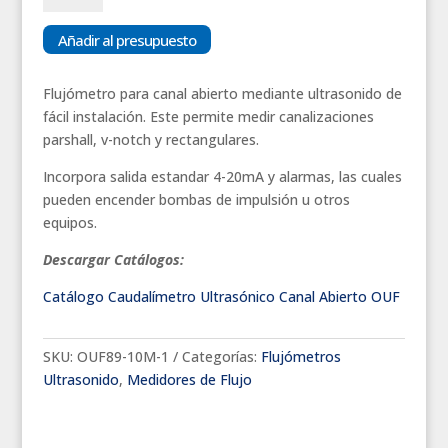
Abierto
Ultrasónico
Añadir al presupuesto
OUF
-
Flujómetro para canal abierto mediante ultrasonido de
VIX
fácil instalación. Este permite medir canalizaciones
Chile
parshall, v-notch y rectangulares.
cantidad
Incorpora salida estandar 4-20mA y alarmas, las cuales
pueden encender bombas de impulsión u otros
equipos.
Descargar Catálogos:
Catálogo Caudalímetro Ultrasónico Canal Abierto OUF
SKU:
OUF89-10M-1
Categorías:
Flujómetros
Ultrasonido
,
Medidores de Flujo