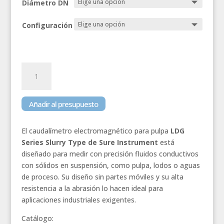
Diámetro DN
Configuración
Caudalímetro
electromagnético
pulpa
para
Añadir al presupuesto
fluidos
con
El caudalímetro electromagnético para pulpa
LDG
sólidos
Series Slurry Type de Sure Instrument
está
en
diseñado para medir con precisión fluidos conductivos
suspensión
con sólidos en suspensión, como pulpa, lodos o aguas
-
de proceso. Su diseño sin partes móviles y su alta
VIX
resistencia a la abrasión lo hacen ideal para
Chile
aplicaciones industriales exigentes.
cantidad
Catálogo: