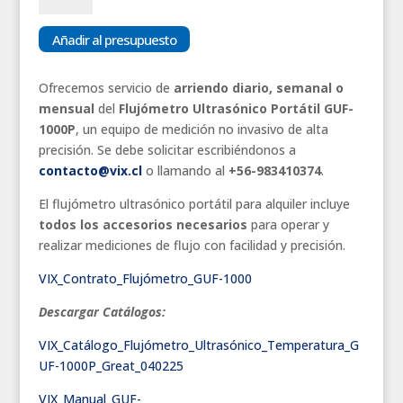
Ultrasónico
Portatil
Añadir al presupuesto
Great
cantidad
Ofrecemos servicio de
arriendo diario, semanal o
mensual
del
Flujómetro Ultrasónico Portátil GUF-
1000P
, un equipo de medición no invasivo de alta
precisión. Se debe solicitar escribiéndonos a
contacto@vix.cl
o llamando al
+56-983410374
.
El flujómetro ultrasónico portátil para alquiler incluye
todos los accesorios necesarios
para operar y
realizar mediciones de flujo con facilidad y precisión.
VIX_Contrato_Flujómetro_GUF-1000
Descargar Catálogos:
VIX_Catálogo_Flujómetro_Ultrasónico_Temperatura_G
UF-1000P_Great_040225
VIX_Manual_GUF-