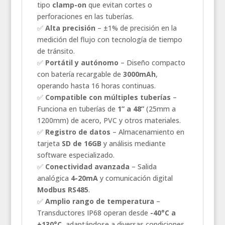
tipo
clamp-on
que evitan cortes o
perforaciones en las tuberías.
✅
Alta precisión
– ±1% de precisión en la
medición del flujo con tecnología de tiempo
de tránsito.
✅
Portátil y autónomo
– Diseño compacto
con batería recargable de
3000mAh
,
operando hasta 16 horas continuas.
✅
Compatible con múltiples tuberías
–
Funciona en tuberías de
1” a 48”
(25mm a
1200mm) de acero, PVC y otros materiales.
✅
Registro de datos
– Almacenamiento en
tarjeta
SD de 16GB
y análisis mediante
software especializado.
✅
Conectividad avanzada
– Salida
analógica
4-20mA
y comunicación digital
Modbus RS485
.
✅
Amplio rango de temperatura
–
Transductores IP68 operan desde
-40°C a
+130°C
, adaptándose a diversas condiciones