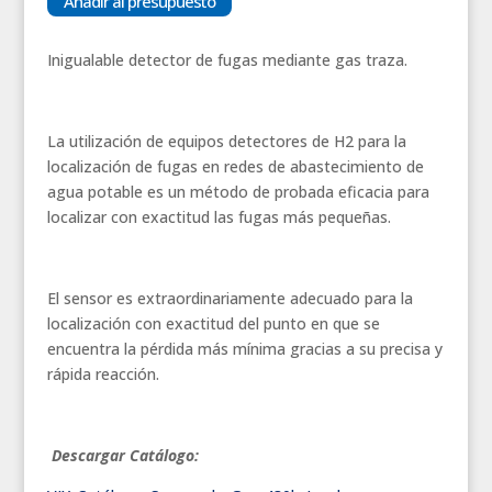
Añadir al presupuesto
Gas
Hidrógeno
Inigualable detector de fugas mediante gas traza.
Sniffer
430
cantidad
La utilización de equipos detectores de H2 para la
localización de fugas en redes de abastecimiento de
agua potable es un método de probada eficacia para
localizar con exactitud las fugas más pequeñas.
El sensor es extraordinariamente adecuado para la
localización con exactitud del punto en que se
encuentra la pérdida más mínima gracias a su precisa y
rápida reacción.
Descargar Catálogo: