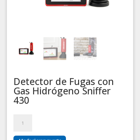
Detector de Fugas con
Gas Hidrógeno Sniffer
430
Detector
de
Fugas
con