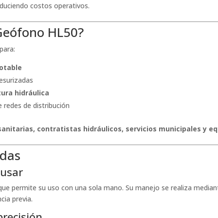
educiendo costos operativos.
 Geófono HL50?
para:
otable
esurizadas
ura hidráulica
 redes de distribución
nitarias, contratistas hidráulicos, servicios municipales y 
adas
 usar
que permite su uso con una sola mano. Su manejo se realiza media
cia previa.
precisión