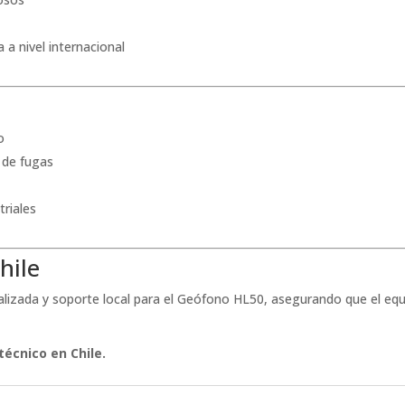
 a nivel internacional
o
 de fugas
triales
hile
lizada y soporte local para el Geófono HL50, asegurando que el eq
écnico en Chile.