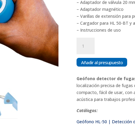
– Adaptador de válvula 20 
– Adaptador magnético
– Varillas de extensión para 
– Cargador para HL 50-BT y a
– Instrucciones de uso
Geófono
Detector
de
Fugas
Añadir al presupuesto
HL50
|
Geófono detector de fuga
Redes
localización precisa de fugas
de
compacto, fácil de usar, con a
Agua
acústica para trabajos profes
–
VIX
Catálogos:
Chile
Geófono HL-50 | Detección d
cantidad