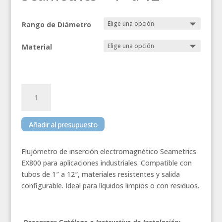
Rango de Diámetro
Material
Flujómetro
Electromagnético
de
Inserción
Añadir al presupuesto
EX800
Seametrics
Flujómetro de inserción electromagnético Seametrics
–
EX800 para aplicaciones industriales. Compatible con
1"
tubos de 1″ a 12″, materiales resistentes y salida
a
configurable. Ideal para líquidos limpios o con residuos.
12"
cantidad