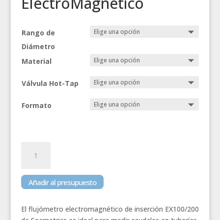
ElectroMagnético
Rango de
Diámetro
Material
Válvula Hot-Tap
Formato
Flujómetro
de
Inserción
ElectroMagnético
Añadir al presupuesto
cantidad
El flujómetro electromagnético de inserción EX100/200