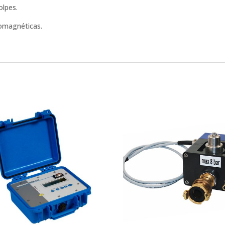
olpes.
romagnéticas.