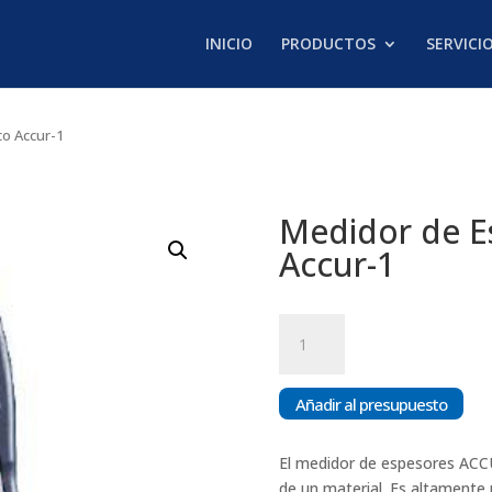
INICIO
PRODUCTOS
SERVICI
co Accur-1
Medidor de E
Accur-1
Medidor
de
Espesores
Ultrasónico
Añadir al presupuesto
Accur-
1
El medidor de espesores ACC
cantidad
de un material. Es altamente u