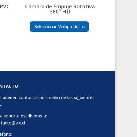
 PVC
Cámara de Empuje Rotativa
360º HD
Seleccionar Multiproducto
NTACTO
 pueden contactar por medio de las siguientes
:
a soporte escríbenos a:
tacto@vix.cl
éfono: