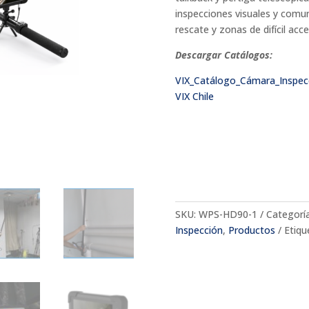
Monitor
inspecciones visuales y comun
4K
rescate y zonas de difícil acce
-
VIX
Descargar Catálogos:
Chile
VIX_Catálogo_Cámara_Inspecc
cantidad
VIX Chile
SKU:
WPS-HD90-1
Categorí
Inspección
,
Productos
Etiqu