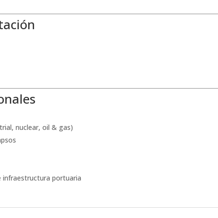
tación
ionales
ial, nuclear, oil & gas)
apsos
infraestructura portuaria