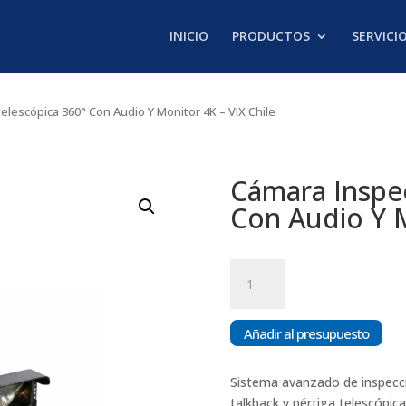
INICIO
PRODUCTOS
SERVICI
elescópica 360° Con Audio Y Monitor 4K – VIX Chile
Cámara Inspe
Con Audio Y M
Cámara
Inspección
Telescópica
360°
Añadir al presupuesto
Con
Audio
Sistema avanzado de inspecc
Y
talkback y pértiga telescópic